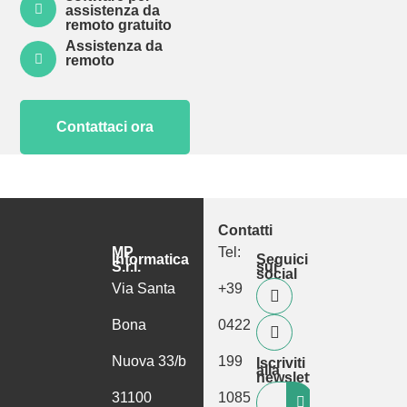
assistenza da
remoto gratuito
Assistenza da
remoto
Contattaci ora
Contatti
MP
Tel:
Informatica
Seguici
S.r.l.
sui
social
Via Santa
+39
Bona
0422
Nuova 33/b
199
Iscriviti
alla
newsletter
31100
1085