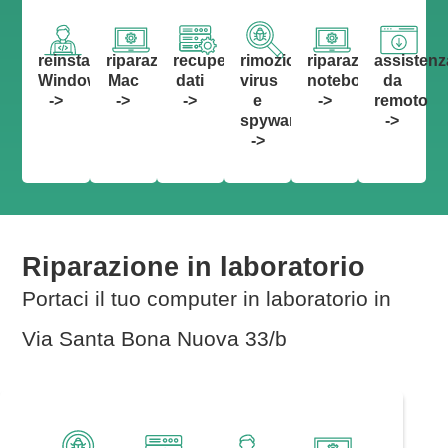
reinstallazione
riparazione
recupero
rimozione
riparazione
assistenz
Windows
Mac
dati
virus
notebook
da
->
->
->
e
->
remoto
spyware
->
->
Riparazione in laboratorio
Portaci il tuo computer in laboratorio in
Via Santa Bona Nuova 33/b